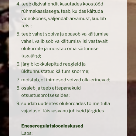
teeb digivahendit kasutades koostööd
rühmakaaslasega, teab, kuidas käituda
videokõnes, väljendab arvamust, kuulab
teisi;
teeb vahet sobiva ja ebasobiva käitumise
vahel, valib sobiva käitumisviisi vastavalt
olukorrale ja mõistab oma käitumise
tagajärgi;
järgib kokkulepitud reegleid ja
üldtunnustatud käitumisnorme;
mõistab, et inimesed võivad olla erinevad;
osaleb ja teeb ettepanekuid
otsustusprotsessides;
suudab uudsetes olukordades toime tulla
vajadusel täiskasvanu juhiseid järgides.
Eneseregulatsioonioskused
Laps: