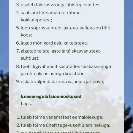
osaleb täiskasvanuga ühistegevustes;
saab aru lihtsamatest rühma
kokkulepetest;
loob sõprussuhteid lastega, kellega on tihti
koos;
jagab mõnikord asju ka teistega;
algatab teiste laste ja täiskasvanutega
suhtlust;
teeb digivahendit kasutades täiskasvanuga
ja rühmakaaslastega koostööd;
oskab väljendada oma vajadusi ja soove;
Eneseregulatsioonioskused
Laps:
tuleb toime vanematest eemalolekuga;
tuleb toime ühelt tegevuselt üleminekuga;