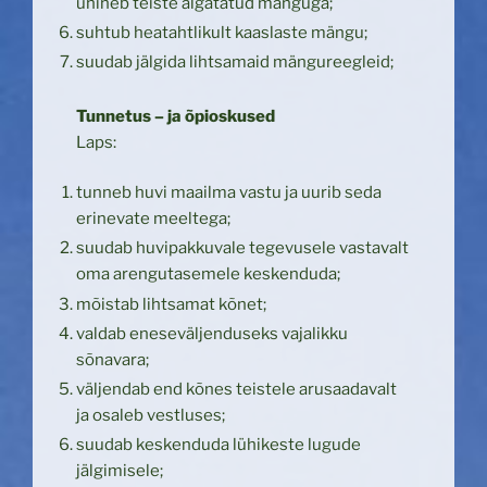
ühineb teiste algatatud mänguga;
suhtub heatahtlikult kaaslaste mängu;
suudab jälgida lihtsamaid mängureegleid;
Tunnetus – ja õpioskused
Laps:
tunneb huvi maailma vastu ja uurib seda
erinevate meeltega;
suudab huvipakkuvale tegevusele vastavalt
oma arengutasemele keskenduda;
mõistab lihtsamat kõnet;
valdab eneseväljenduseks vajalikku
sõnavara;
väljendab end kõnes teistele arusaadavalt
ja osaleb vestluses;
suudab keskenduda lühikeste lugude
jälgimisele;