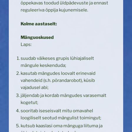
õppekavas toodud üldpädevuste ja ennast
reguleeriva õppija kujunemisele.
Kolme aastaselt:
Mänguoskused
Laps:
suudab väikeses grupis lühiajaliselt
mängule keskenduda;
kasutab mängudes loovalt erinevaid
vahendeid (s.h. põrandarobot), küsib
vajadusel abi;
jäljendab ja kordab mängudes varasemalt
kogetut;
sooritab iseseisvalt mitu omavahel
loogiliselt seotud mängulist toimingut;
kutsub kaaslasi oma mänguga liituma ja