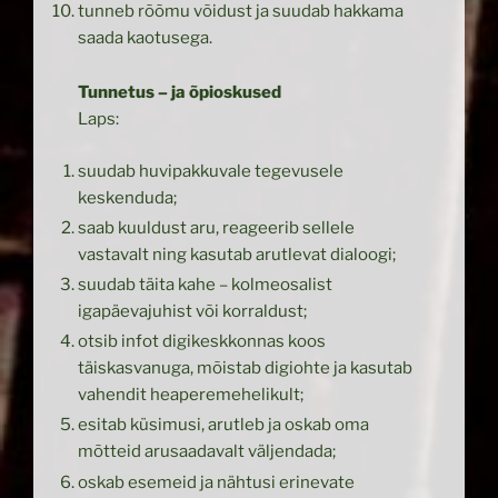
tunneb rõõmu võidust ja suudab hakkama
saada kaotusega.
Tunnetus – ja õpioskused
Laps:
suudab huvipakkuvale tegevusele
keskenduda;
saab kuuldust aru, reageerib sellele
vastavalt ning kasutab arutlevat dialoogi;
suudab täita kahe – kolmeosalist
igapäevajuhist või korraldust;
otsib infot digikeskkonnas koos
täiskasvanuga, mõistab digiohte ja kasutab
vahendit heaperemehelikult;
esitab küsimusi, arutleb ja oskab oma
mõtteid arusaadavalt väljendada;
oskab esemeid ja nähtusi erinevate