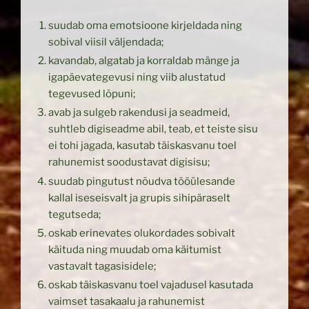
suudab oma emotsioone kirjeldada ning
sobival viisil väljendada;
kavandab, algatab ja korraldab mänge ja
igapäevategevusi ning viib alustatud
tegevused lõpuni;
avab ja sulgeb rakendusi ja seadmeid,
suhtleb digiseadme abil, teab, et teiste sisu
ei tohi jagada, kasutab täiskasvanu toel
rahunemist soodustavat digisisu;
suudab pingutust nõudva tööülesande
kallal iseseisvalt ja grupis sihipäraselt
tegutseda;
oskab erinevates olukordades sobivalt
käituda ning muudab oma käitumist
vastavalt tagasisidele;
oskab täiskasvanu toel vajadusel kasutada
vaimset tasakaalu ja rahunemist