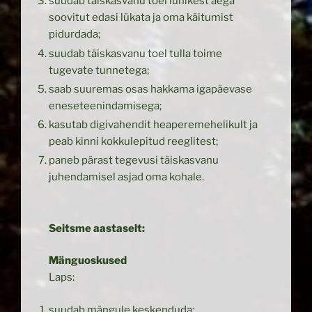
suudab täiskasvanu toel lühikest aega
soovitut edasi lükata ja oma käitumist
pidurdada;
suudab täiskasvanu toel tulla toime
tugevate tunnetega;
saab suuremas osas hakkama igapäevase
eneseteenindamisega;
kasutab digivahendit heaperemehelikult ja
peab kinni kokkulepitud reeglitest;
paneb pärast tegevusi täiskasvanu
juhendamisel asjad oma kohale.
Seitsme aastaselt:
Mänguoskused
Laps:
suudab mängule keskenduda;