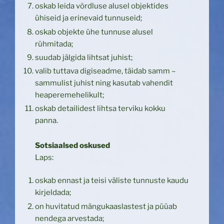
oskab leida võrdluse alusel objektides
ühiseid ja erinevaid tunnuseid;
oskab objekte ühe tunnuse alusel
rühmitada;
suudab jälgida lihtsat juhist;
valib tuttava digiseadme, täidab samm –
sammulist juhist ning kasutab vahendit
heaperemehelikult;
oskab detailidest lihtsa terviku kokku
panna.
Sotsiaalsed oskused
Laps:
oskab ennast ja teisi väliste tunnuste kaudu
kirjeldada;
on huvitatud mängukaaslastest ja püüab
nendega arvestada;