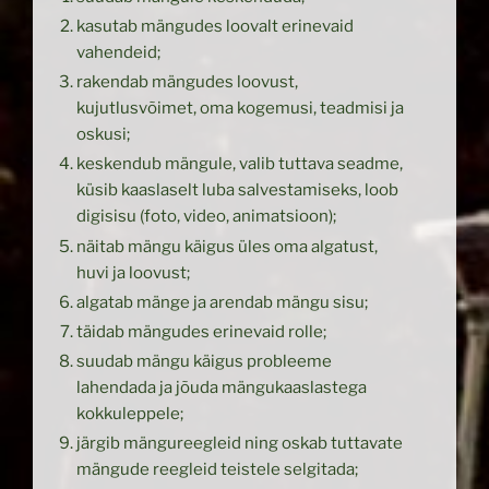
kasutab mängudes loovalt erinevaid
vahendeid;
rakendab mängudes loovust,
kujutlusvõimet, oma kogemusi, teadmisi ja
oskusi;
keskendub mängule, valib tuttava seadme,
küsib kaaslaselt luba salvestamiseks, loob
digisisu (foto, video, animatsioon);
näitab mängu käigus üles oma algatust,
huvi ja loovust;
algatab mänge ja arendab mängu sisu;
täidab mängudes erinevaid rolle;
suudab mängu käigus probleeme
lahendada ja jõuda mängukaaslastega
kokkuleppele;
järgib mängureegleid ning oskab tuttavate
mängude reegleid teistele selgitada;