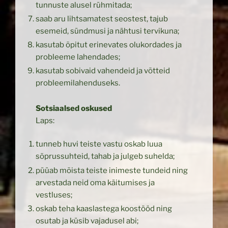
tunnuste alusel rühmitada;
saab aru lihtsamatest seostest, tajub
esemeid, sündmusi ja nähtusi tervikuna;
kasutab õpitut erinevates olukordades ja
probleeme lahendades;
kasutab sobivaid vahendeid ja võtteid
probleemilahenduseks.
Sotsiaalsed oskused
Laps:
tunneb huvi teiste vastu oskab luua
sõprussuhteid, tahab ja julgeb suhelda;
püüab mõista teiste inimeste tundeid ning
arvestada neid oma käitumises ja
vestluses;
oskab teha kaaslastega koostööd ning
osutab ja küsib vajadusel abi;